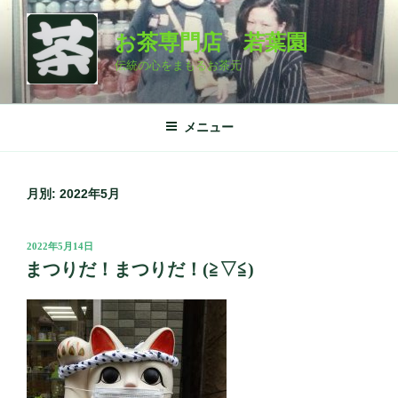
コ
ン
お茶専門店 若葉園
テ
伝統の心をまもるお茶元
ン
ツ
へ
メニュー
ス
キ
ッ
月別: 2022年5月
プ
投
2022年5月14日
稿
まつりだ！まつりだ！(≧▽≦)
日: