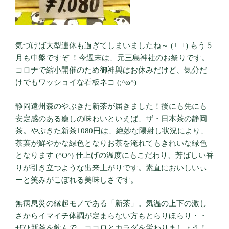
気づけば大型連休も過ぎてしまいましたね～ (+_+) もう５
月も中盤ですぞ ！今週末は、元三島神社のお祭りです。
コロナで縮小開催のため御神輿はお休みだけど、気分だ
けでもワッショイな看板ネコ (;^ω^)
静岡遠州森のやぶきた新茶が届きました！後にも先にも
安定感のある癒しの味わいといえば、ザ・日本茶の静岡
茶。やぶきた新茶1080円は、絶妙な陽射し状況により、
茶葉が鮮やかな緑色となりお茶を淹れてもきれいな緑色
となります (^O^) 仕上げの温度にもこだわり、芳ばしい香
りが引き立つような出来上がりです。素直においしいぃ
ーと笑みがこぼれる美味しさです。
無病息災の縁起モノである「新茶」。気温の上下の激し
さからイマイチ体調が定まらない方もとらりほらり・・
ぜひ新茶を飲んで、ココロとカラダを労わりましょう！