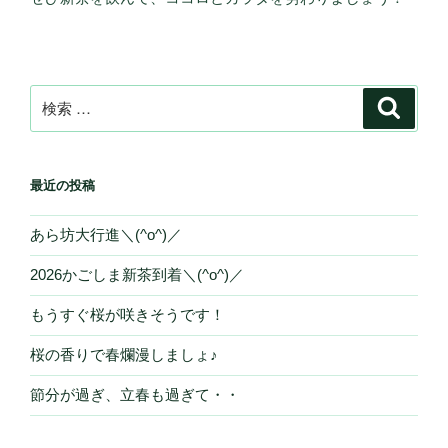
検
検
索
索:
最近の投稿
あら坊大行進＼(^o^)／
2026かごしま新茶到着＼(^o^)／
もうすぐ桜が咲きそうです！
桜の香りで春爛漫しましょ♪
節分が過ぎ、立春も過ぎて・・