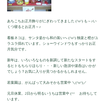
あちこちお正月飾りがにぎわってきました (^o^) も～♪い
くつ寝るとお正月～♪
看板ネコは、サンタ姿から和の装いへ (^o^) 独楽と橙がユ
ラユラ揺れています。ショーウインドウもすっかりお正
月気分です。
新年は、いろいろなものを新調して新たなスタートをす
るヒトもちらりほらり・・・新しい急須や湯呑はいかが
でしょう？お気に入りが見つかるかもしれません。
若葉園は、がんばって大みそかも営業中 ＼(^o^)／
元旦休業。2日から明るいうちは営業中 (^^ゞ お待ちして
います。