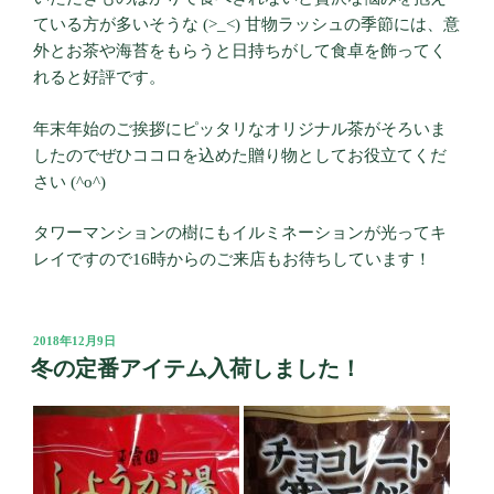
ている方が多いそうな (>_<) 甘物ラッシュの季節には、意
外とお茶や海苔をもらうと日持ちがして食卓を飾ってく
れると好評です。
年末年始のご挨拶にピッタリなオリジナル茶がそろいま
したのでぜひココロを込めた贈り物としてお役立てくだ
さい (^o^)
タワーマンションの樹にもイルミネーションが光ってキ
レイですので16時からのご来店もお待ちしています！
投
2018年12月9日
稿
冬の定番アイテム入荷しました！
日: