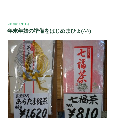
投
2018年12月11日
稿
年末年始の準備をはじめまひょ(^^)
日: