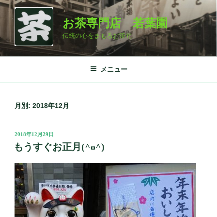
コ
ン
お茶専門店 若葉園
テ
伝統の心をまもるお茶元
ン
ツ
へ
メニュー
ス
キ
ッ
月別: 2018年12月
プ
投
2018年12月29日
稿
もうすぐお正月(^o^)
日: