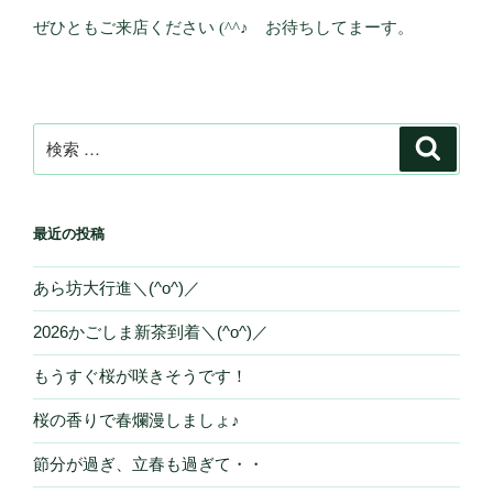
ぜひともご来店ください (^^♪ お待ちしてまーす。
検
検
索
索:
最近の投稿
あら坊大行進＼(^o^)／
2026かごしま新茶到着＼(^o^)／
もうすぐ桜が咲きそうです！
桜の香りで春爛漫しましょ♪
節分が過ぎ、立春も過ぎて・・