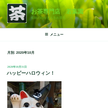
コ
ン
お茶専門店 若葉園
テ
伝統の心をまもるお茶元
ン
ツ
へ
メニュー
ス
キ
ッ
月別: 2020年10月
プ
投
2020年10月31日
稿
ハッピーハロウィン！
日: