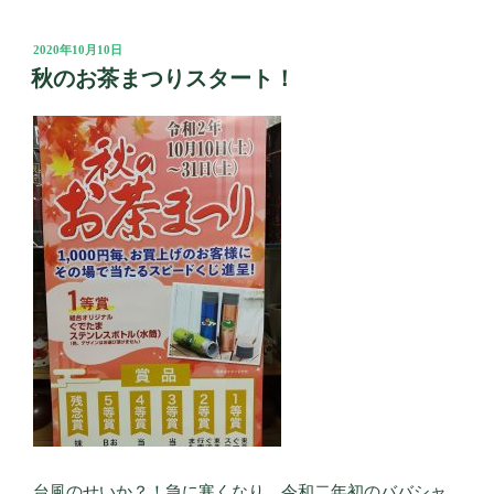
投
2020年10月10日
稿
秋のお茶まつりスタート！
日:
台風のせいか？！急に寒くなり、令和二年初のババシャ