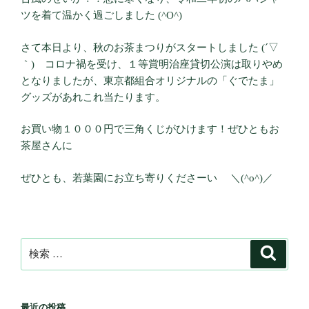
ツを着て温かく過ごしました (^O^)
さて本日より、秋のお茶まつりがスタートしました (´▽
｀) コロナ禍を受け、１等賞明治座貸切公演は取りやめ
となりましたが、東京都組合オリジナルの「ぐでたま」
グッズがあれこれ当たります。
お買い物１０００円で三角くじがひけます！ぜひともお
茶屋さんに
ぜひとも、若葉園にお立ち寄りくださーい ＼(^o^)／
検
検
索
索:
最近の投稿