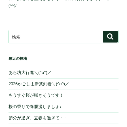
(^^)/
検
検
索
索:
最近の投稿
あら坊大行進＼(^o^)／
2026かごしま新茶到着＼(^o^)／
もうすぐ桜が咲きそうです！
桜の香りで春爛漫しましょ♪
節分が過ぎ、立春も過ぎて・・