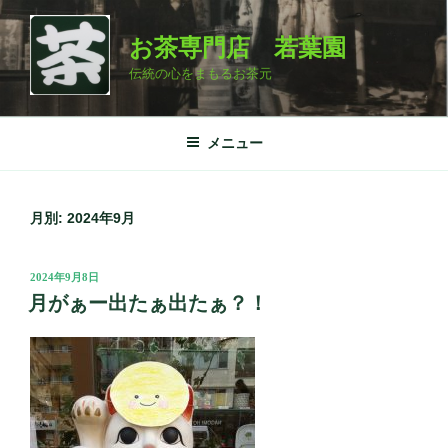
コ
ン
お茶専門店 若葉園
テ
伝統の心をまもるお茶元
ン
ツ
へ
メニュー
ス
キ
ッ
月別: 2024年9月
プ
投
2024年9月8日
稿
月がぁー出たぁ出たぁ？！
日: