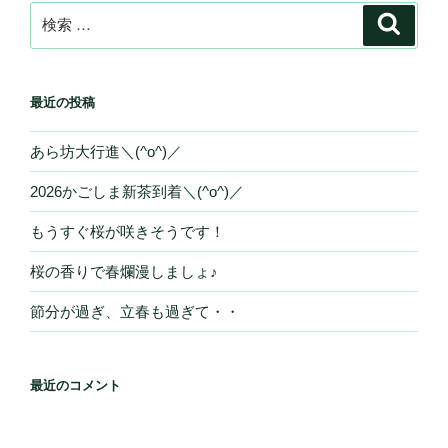
検
検
索
索:
最近の投稿
あら坊大行進＼(^o^)／
2026かごしま新茶到着＼(^o^)／
もうすぐ桜が咲きそうです！
桜の香りで春爛漫しましょ♪
節分が過ぎ、立春も過ぎて・・
最近のコメント