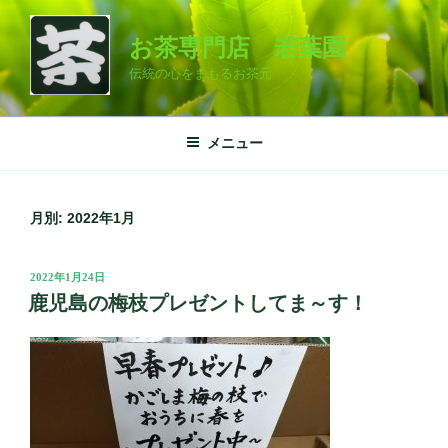
コ
ン
お茶専門店 若葉園
テ
伝統の心をまもるお茶元
ン
ツ
へ
メニュー
ス
キ
ッ
月別: 2022年1月
プ
投
2022年1月24日
稿
鹿児島の梅枝プレゼントしてま～す！
日: