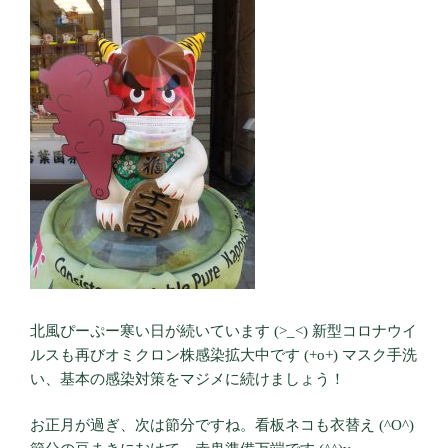
北風ぴーぷー寒い日が続いています (>_<) 新型コロナウイ
ルスも再びオミクロン株感染拡大中です (+o+) マスク手洗
い、基本の感染対策をマジメに続けましょう！
お正月が過ぎ、次は節分ですね。看板ネコも衣替え (^O^)