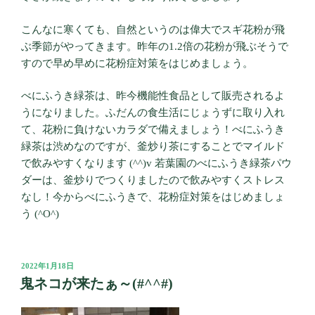
こんなに寒くても、自然というのは偉大でスギ花粉が飛
ぶ季節がやってきます。昨年の1.2倍の花粉が飛ぶそうで
すので早め早めに花粉症対策をはじめましょう。
べにふうき緑茶は、昨今機能性食品として販売されるよ
うになりました。ふだんの食生活にじょうずに取り入れ
て、花粉に負けないカラダで備えましょう！べにふうき
緑茶は渋めなのですが、釜炒り茶にすることでマイルド
で飲みやすくなります (^^)v 若葉園のべにふうき緑茶パウ
ダーは、釜炒りでつくりましたので飲みやすくストレス
なし！今からべにふうきで、花粉症対策をはじめましょ
う (^O^)
投
2022年1月18日
稿
鬼ネコが来たぁ～(#^^#)
日: