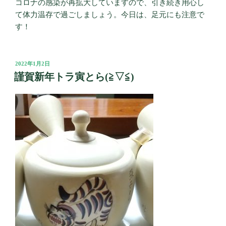
コロナの感染が再拡大していますので、引き続き用心し
て体力温存で過ごしましょう。今日は、足元にも注意で
す！
投
2022年1月2日
稿
謹賀新年トラ寅とら(≧▽≦)
日: