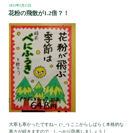
投
2022年1月21日
稿
花粉の飛散が1.2倍？！
日:
大寒も寒かったですね～ (>_<) ここからしばらく本格的な
寒さが続きますので、しっかり防寒しましょう！