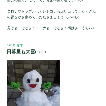
節分の豆まきにむけて、赤鬼準備万端です (^^)v
コロナやトラブルはアレもコレも追い出して、たくさん
の福をかき集めていただきましょう ＼(^o^)／
鬼はぁ～そとぉ！コロナぁ～そとぉ！福はぁ～うちぃ♪
投
2022年1月7日
稿
日暮里も大雪(+o+)
日: