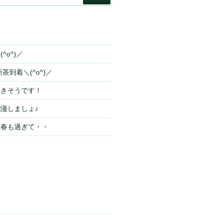
索
^o^)／
茶到着＼(^o^)／
咲きそうです！
漫しましょ♪
立春も過ぎて・・