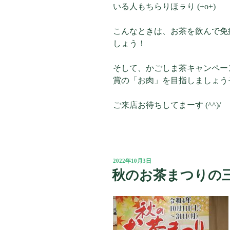
いる人もちらりほㇻり (+o+)
こんなときは、お茶を飲んで免
しょう！
そして、かごしま茶キャンペーン
賞の「お肉」を目指しましょう
ご来店お待ちしてまーす (^^)/
投
2022年10月3日
稿
秋のお茶まつりの
日: