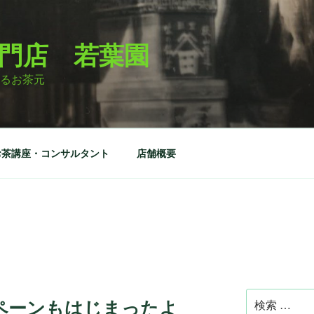
門店 若葉園
るお茶元
お茶講座・コンサルタント
店舗概要
検
ペーンもはじまったよ
索: