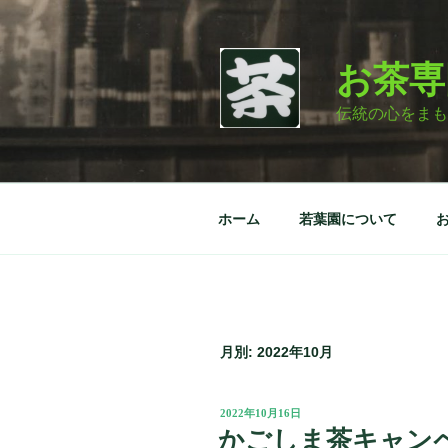
コ
ン
テ
お茶専
ン
ツ
伝統の心をまも
へ
ス
キ
ッ
ホーム
若葉園について
プ
月別: 2022年10月
投
2022年10月16日
稿
かごしま茶キャン
日: