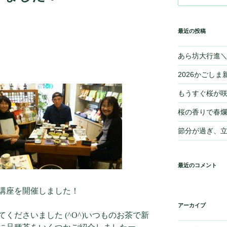
最近の投稿
あら坊大行進＼(
2026かごしま新
もうすぐ桜が
桜の香りで春爛
節分が過ぎ、
最近のコメント
ナ講座を開催しました！
アーカイブ
くださいました (^O^)いつものお茶で新