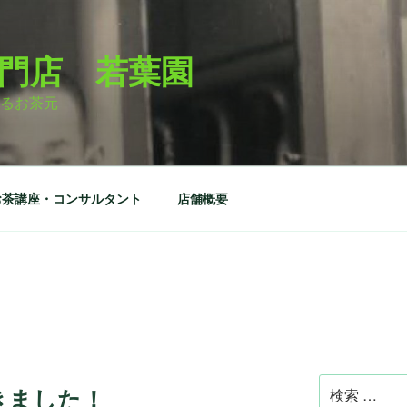
門店 若葉園
るお茶元
お茶講座・コンサルタント
店舗概要
検
きました！
索: