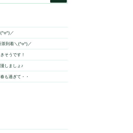
索
^o^)／
茶到着＼(^o^)／
咲きそうです！
漫しましょ♪
立春も過ぎて・・