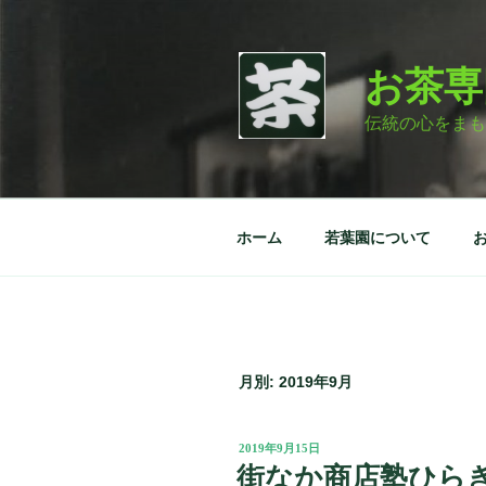
コ
ン
テ
お茶専
ン
ツ
伝統の心をまも
へ
ス
キ
ッ
ホーム
若葉園について
プ
月別: 2019年9月
投
2019年9月15日
稿
街なか商店塾ひら
日: