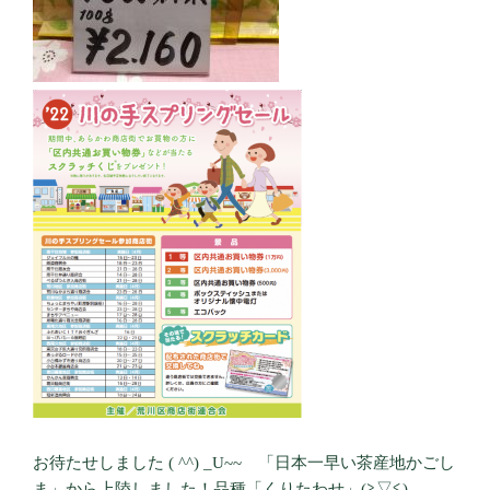
お待たせしました ( ^^) _U~~ 「日本一早い茶産地かごし
ま」から上陸しました！品種「くりたわせ」(≧▽≦)