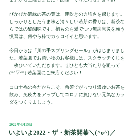
ぴかぴか濃緑の茶の葉は、芽吹きの力強さを感じます。
しっかりとしたうま味と清々しい若芽の香りは、新茶な
らではの醍醐味です。初ものを愛でつつ無病息災を願う
慣習は、何やら粋でカッコイイと思います。
今日からは「川の手スプリングセール」がはじまりまし
た。若葉園でお買い物のお客様には、スクラッチくじを
一枚ひいていただきます。ぜひとも大当たりを狙って
(*^▽^*) 若葉園にご来店ください！
コロナ禍の今だからこそ、急須でがっつり濃ゆいお茶を
飲み、免疫力をアップしてコロナに負けない元気なカラ
ダをつくりましょう。
投
2022年4月15日
稿
いよいよ2022・ザ・新茶開幕＼(^o^)／
日: