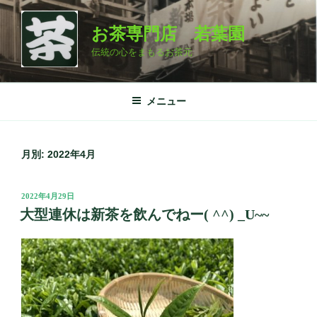
コ
ン
お茶専門店 若葉園
テ
伝統の心をまもるお茶元
ン
ツ
へ
メニュー
ス
キ
ッ
月別: 2022年4月
プ
投
2022年4月29日
稿
大型連休は新茶を飲んでねー( ^^) _U~~
日: