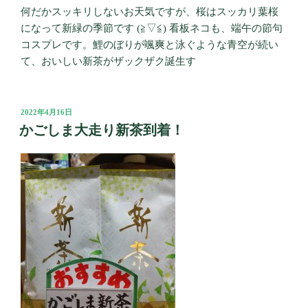
何だかスッキリしないお天気ですが、桜はスッカリ葉桜
になって新緑の季節です (≧▽≦) 看板ネコも、端午の節句
コスプレです。鯉のぼりが颯爽と泳ぐような青空が続い
て、おいしい新茶がザックザク誕生す
投
2022年4月16日
稿
かごしま大走り新茶到着！
日: