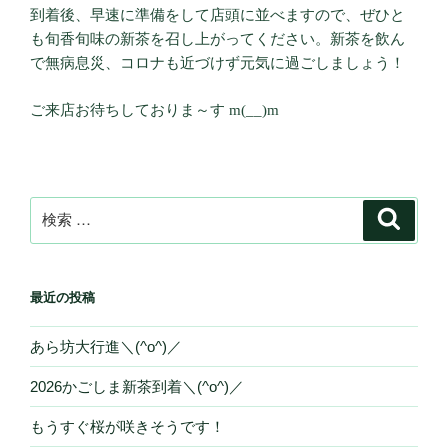
到着後、早速に準備をして店頭に並べますので、ぜひと
も旬香旬味の新茶を召し上がってください。新茶を飲ん
で無病息災、コロナも近づけず元気に過ごしましょう！
ご来店お待ちしておりま～す m(__)m
検
検
索
索:
最近の投稿
あら坊大行進＼(^o^)／
2026かごしま新茶到着＼(^o^)／
もうすぐ桜が咲きそうです！