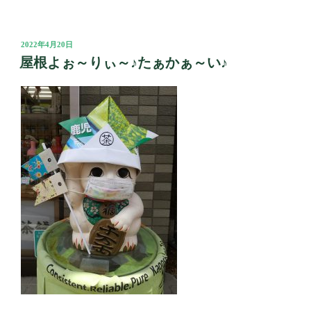
投
2022年4月20日
稿
屋根よぉ～りぃ～♪たぁかぁ～い♪
日: