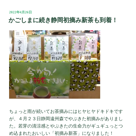
投
2022年4月26日
稿
かごしまに続き静岡初摘み新茶も到着！
日:
ちょっと雨が続いてお茶摘みにはヒヤヒヤドキドキです
が、４月２３日静岡遠州森でやぶきた初摘みがありまし
た。若芽の清涼感とやぶきたの生命力がギュギュっとつ
め込まれたおいしい「初摘み新茶」になりました！