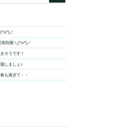
索
^o^)／
茶到着＼(^o^)／
咲きそうです！
漫しましょ♪
立春も過ぎて・・