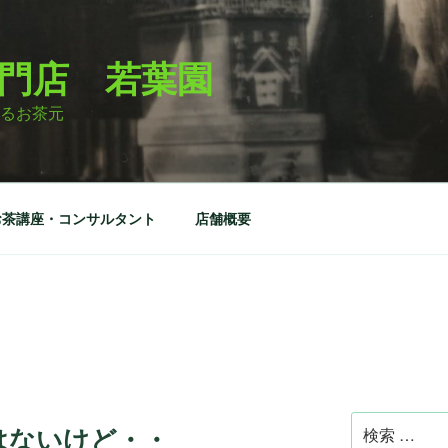
門店 若葉園
るお茶元
お茶講座・コンサルタント
店舗概要
検
はないけど・・
索: