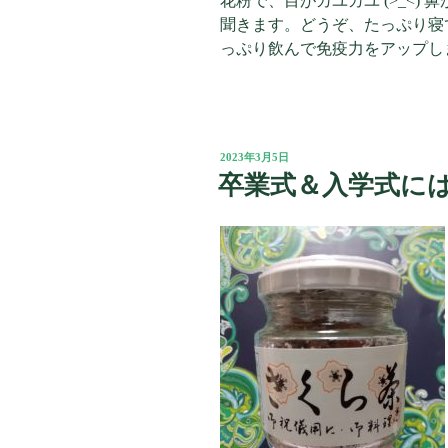
花粉で、目がカユカユ (>_<) 
聞きます。どうぞ、たっぷり寝
っぷり飲んで免疫力をアップしまし
投
2023年3月5日
稿
卒業式＆入学式に
日: