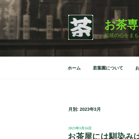
コ
ン
テ
お茶専
ン
ツ
伝統の心をまも
へ
ス
キ
ッ
ホーム
若葉園について
プ
月別: 2023年3月
投
2023年3月16日
稿
お茶屋には馴染み
日: