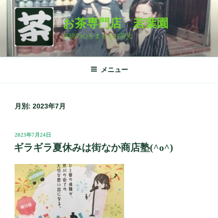
コ
ン
お茶専門店 若葉園
テ
伝統の心をまもるお茶元
ン
ツ
へ
メニュー
ス
キ
ッ
月別: 2023年7月
プ
投
2023年7月24日
稿
ギラギラ夏休みは街なか商店塾(^o^)
日: