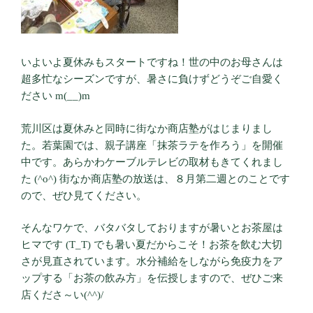
いよいよ夏休みもスタートですね！世の中のお母さんは
超多忙なシーズンですが、暑さに負けずどうぞご自愛く
ださい m(__)m
荒川区は夏休みと同時に街なか商店塾がはじまりまし
た。若葉園では、親子講座「抹茶ラテを作ろう」を開催
中です。あらかわケーブルテレビの取材もきてくれまし
た (^o^) 街なか商店塾の放送は、８月第二週とのことです
ので、ぜひ見てください。
そんなワケで、バタバタしておりますが暑いとお茶屋は
ヒマです (T_T) でも暑い夏だからこそ！お茶を飲む大切
さが見直されています。水分補給をしながら免疫力をア
ップする「お茶の飲み方」を伝授しますので、ぜひご来
店くださ～い(^^)/