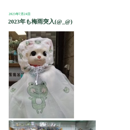
投
2023年7月24日
稿
2023年も梅雨突入(@_@)
日: