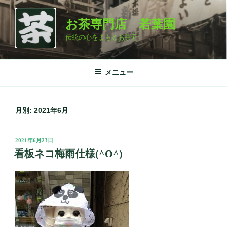
コ
ン
お茶専門店 若葉園
テ
伝統の心をまもるお茶元
ン
ツ
へ
メニュー
ス
キ
ッ
月別: 2021年6月
プ
投
2021年6月23日
稿
看板ネコ梅雨仕様(^O^)
日: