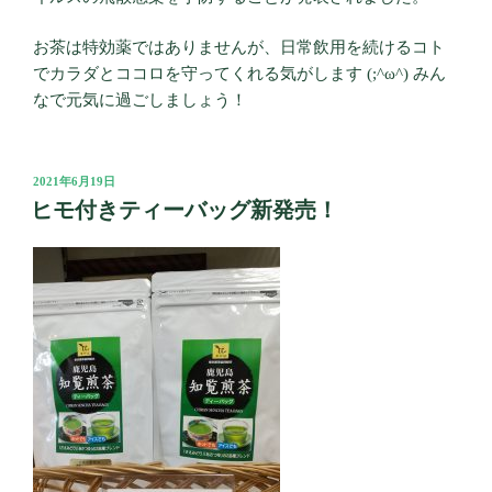
お茶は特効薬ではありませんが、日常飲用を続けるコト
でカラダとココロを守ってくれる気がします (;^ω^) みん
なで元気に過ごしましょう！
投
2021年6月19日
稿
ヒモ付きティーバッグ新発売！
日: