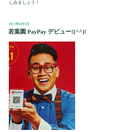
しみましょう！
投
2021年6月5日
稿
若葉園 PayPay デビュー!(^^)!
日: