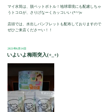
マイ水筒は、脱ペットボトル！地球環境にも配慮しちゃ
うトコロが、さりげなーくカッコいい (*^^)v
店頭では、水出しパンフレットも配布しておりますので
ぜひご来店くださーい！！
投
2021年6月14日
稿
いよいよ梅雨突入(+_+)
日: