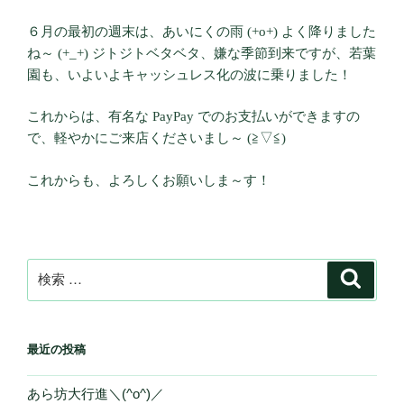
６月の最初の週末は、あいにくの雨 (+o+) よく降りました
ね～ (+_+) ジトジトベタベタ、嫌な季節到来ですが、若葉
園も、いよいよキャッシュレス化の波に乗りました！
これからは、有名な PayPay でのお支払いができますの
で、軽やかにご来店くださいまし～ (≧▽≦)
これからも、よろしくお願いしま～す！
検
検
索
索:
最近の投稿
あら坊大行進＼(^o^)／