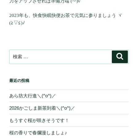
力をアップさせれば準備万端 (^^)v
2023年も、快食快眠快便お茶で元気に参りましょう ヾ
(≧▽≦)ﾉ
検
検
索
索:
最近の投稿
あら坊大行進＼(^o^)／
2026かごしま新茶到着＼(^o^)／
もうすぐ桜が咲きそうです！
桜の香りで春爛漫しましょ♪