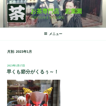
コ
ン
お茶専門店 若葉園
テ
伝統の心をまもるお茶元
ン
ツ
へ
メニュー
ス
キ
ッ
月別: 2023年1月
プ
投
2023年1月17日
稿
早くも節分がくるぅ～！
日: