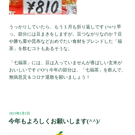
うっかりしていたら、もう１月も折り返しです (+o+) 早
っ。節分には豆まきをしますが、豆つながりなのか？豆
や勝ち栗や昆布などおめでたい食材をブレンドした「福
茶」を飲むコトもあるそうな。
「七福茶」には、豆は入っていませんが香ばしい玄米が
おいしいです (^O^) 今年の節分は、「七福茶」を飲んで、
無病息災＆コロナ退散を願いましょう！
投
2023年1月1日
稿
今年もよろしくお願いします(^^)/
日: