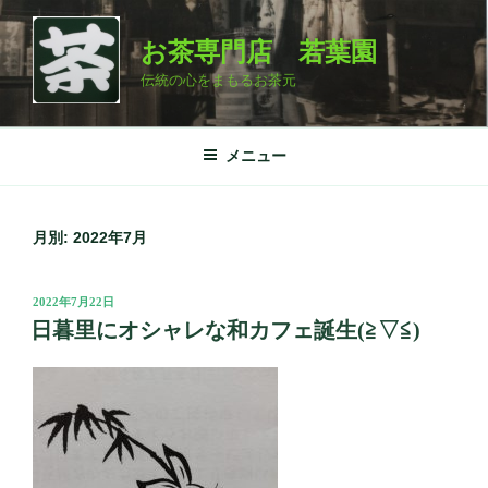
コ
ン
お茶専門店 若葉園
テ
伝統の心をまもるお茶元
ン
ツ
へ
メニュー
ス
キ
ッ
月別: 2022年7月
プ
投
2022年7月22日
稿
日暮里にオシャレな和カフェ誕生(≧▽≦)
日: