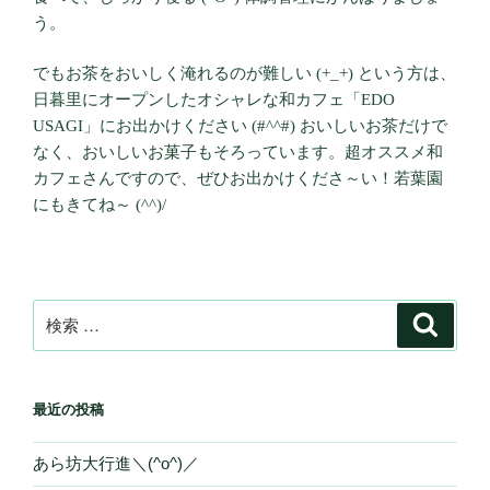
う。
でもお茶をおいしく淹れるのが難しい (+_+) という方は、
日暮里にオープンしたオシャレな和カフェ「EDO
USAGI」にお出かけください (#^^#) おいしいお茶だけで
なく、おいしいお菓子もそろっています。超オススメ和
カフェさんですので、ぜひお出かけくださ～い！若葉園
にもきてね～ (^^)/
検
検
索
索:
最近の投稿
あら坊大行進＼(^o^)／