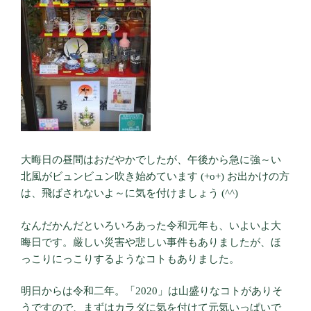
大晦日の昼間はおだやかでしたが、午後から急に強～い
北風がビュンビュン吹き始めています (+o+) お出かけの方
は、飛ばされないよ～に気を付けましょう (^^)
なんだかんだといろいろあった令和元年も、いよいよ大
晦日です。厳しい災害や悲しい事件もありましたが、ほ
っこりにっこりするようなコトもありました。
明日からは令和二年。「2020」は山盛りなコトがありそ
うですので、まずはカラダに気を付けて元気いっぱいで