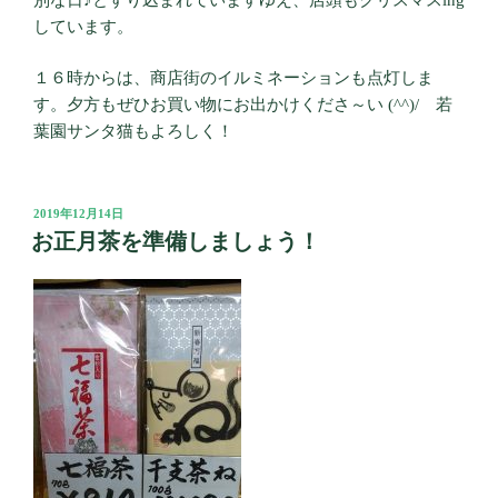
しています。
１６時からは、商店街のイルミネーションも点灯しま
す。夕方もぜひお買い物にお出かけくださ～い (^^)/ 若
葉園サンタ猫もよろしく！
投
2019年12月14日
稿
お正月茶を準備しましょう！
日: