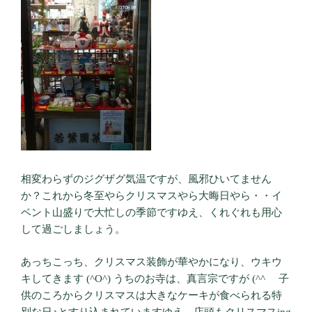
相変わらずのジグザグ気温ですが、風邪ひいてません
か？これから冬至やらクリスマスやら大晦日やら・・イ
ベント山盛りで大忙しの季節ですゆえ、くれぐれも用心
して過ごしましょう。
あっちこっち、クリスマス装飾が華やかになり、ウキウ
キしてきます (^O^) うちのお寺は、真言宗ですが (^^ゞ 子
供のころからクリスマスは大きなケーキが食べられる特
別な日♪とすり込まれていますゆえ、店頭もクリスマスing