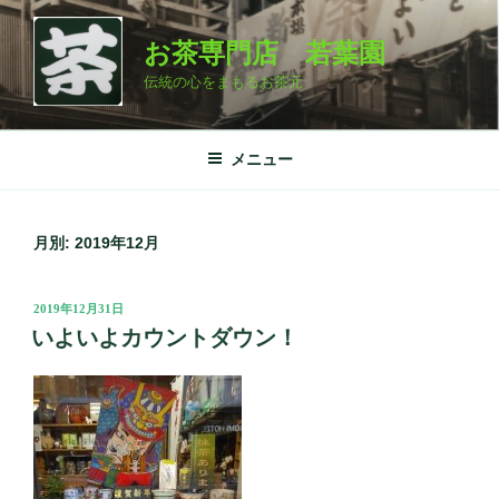
コ
ン
お茶専門店 若葉園
テ
伝統の心をまもるお茶元
ン
ツ
へ
メニュー
ス
キ
ッ
月別: 2019年12月
プ
投
2019年12月31日
稿
いよいよカウントダウン！
日: