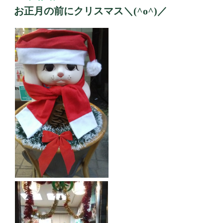
稿
お正月の前にクリスマス＼(^o^)／
日: