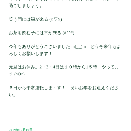
過ごしましょう。
笑う門には福が来る (≧▽≦)
お茶を飲む子には幸が来る (#^^#)
今年もありがとうございました m(__)m どうぞ来年もよ
ろしくお願いします！
元旦はお休み。2・3・4日は１０時から1５時 やってま
す (^O^)
６日から平常運転しま～す！ 良いお年をお迎えくださ
い。
投
2019年12月16日