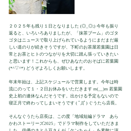
２０２５年も残り１日となりました (◎_◎;) 今年も振り
返ると、いろいろありましたが、「抹茶ブーム」のゴタ
ゴタはニュースで取り上げられているようにまだまだ厳
しい道のりが続きそうですが、下町のお茶屋若葉園は日
常とお茶とヒトのつながりを大切に踏ん張っていきたい
と思います！これからも、ぜひあなたのおそばに若葉園
(*^▽^*) どうぞよろしくお願いします。
年末年始は、上記スケジュールで営業します。今年は時
流にのって１・２日お休みをいただきます m(__)m 若葉園
史上初の連休なんだそうです。出かける予定もないので
寝正月で終わってしまいそうです ( ﾟДﾟ) ぐうたら店長。
そんなぐうたら店長は、この度「地域短編ドラマ あら
かわストーリーズ2025」でドラマ制作をしていただきま
した。俳優のさとう豆さんが「ケンちゃん」を素敵に演