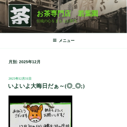
コ
ン
お茶専門店 若葉園
テ
伝統の心をまもるお茶元
ン
ツ
へ
メニュー
ス
キ
ッ
月別: 2025年12月
プ
投
2025年12月31日
稿
いよいよ大晦日だぁ～(◎_◎;)
日: