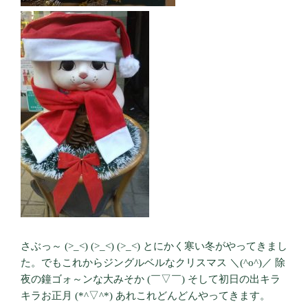
さぶっ～ (>_<) (>_<) (>_<) とにかく寒い冬がやってきまし
た。でもこれからジングルベルなクリスマス ＼(^o^)／ 除
夜の鐘ゴォ～ンな大みそか (￣▽￣) そして初日の出キラ
キラお正月 (*^▽^*) あれこれどんどんやってきます。