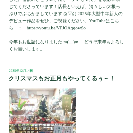
じてくださっています！店長といえば、清々しい大根っ
ぷりでぶちかましています (≧▽≦) 2025年大型中年新人の
デビュー作品をぜひ、ご視聴ください。YouTubeはこち
ら ： https://youtu.be/VPJOAqqowSo
今年もお世話になりました m(__)m どうぞ来年もよろし
くお願いします。
投
2025年12月14日
稿
クリスマスもお正月もやってくるぅ～！
日: