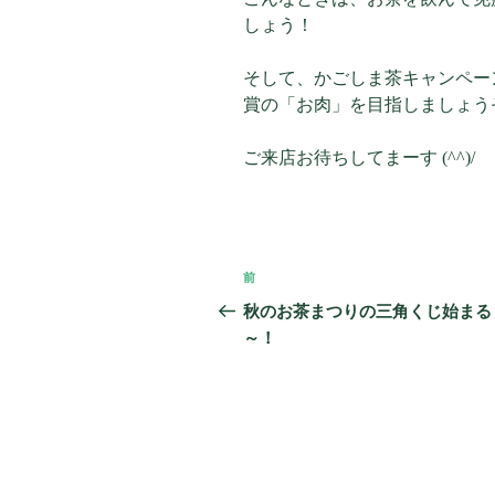
しょう！
そして、かごしま茶キャンペーン
賞の「お肉」を目指しましょう
ご来店お待ちしてまーす (^^)/
投
前
過
稿
去
秋のお茶まつりの三角くじ始まる
の
～！
ナ
投
ビ
稿
ゲ
ー