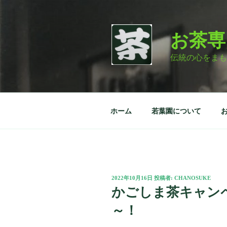
コ
ン
テ
お茶専
ン
ツ
伝統の心をまも
へ
ス
キ
ッ
ホーム
若葉園について
プ
投
2022年10月16日
投稿者:
CHANOSUKE
稿
かごしま茶キャン
日:
～！