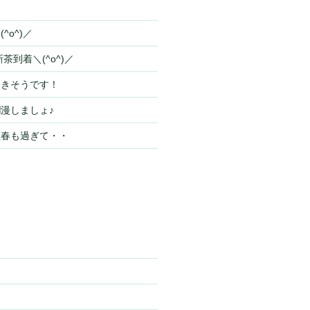
^o^)／
茶到着＼(^o^)／
咲きそうです！
漫しましょ♪
立春も過ぎて・・