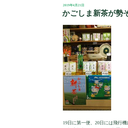
投
2019年4月21日
稿
かごしま新茶が勢
日:
19日に第一便、20日には飛行