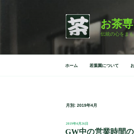
コ
ン
テ
お茶専
ン
ツ
伝統の心をまも
へ
ス
キ
ッ
ホーム
若葉園について
プ
月別: 2019年4月
投
2019年4月26日
稿
GW中の営業時間
日: