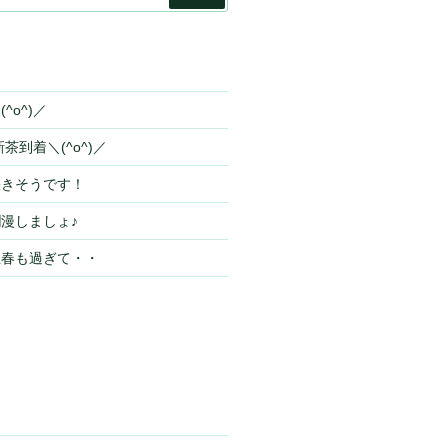
索
^o^)／
茶到着＼(^o^)／
咲きそうです！
漫しましょ♪
立春も過ぎて・・