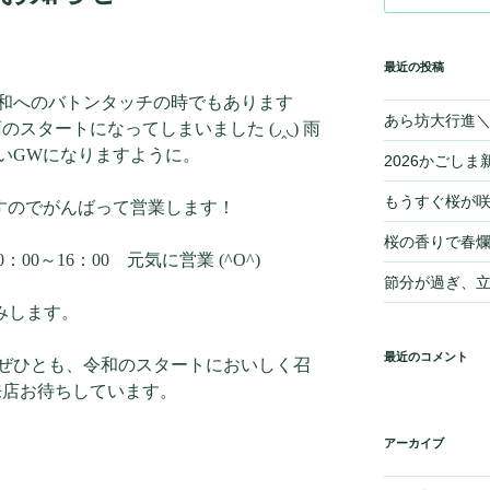
最近の投稿
令和へのバトンタッチの時でもあります
あら坊大行進＼(
のスタートになってしまいました (◞‸◟) 雨
いGWになりますように。
2026かごしま新
もうすぐ桜が
すのでがんばって営業します！
桜の香りで春爛
：00～16：00 元気に営業 (^O^)
節分が過ぎ、
休みします。
最近のコメント
ぜひとも、令和のスタートにおいしく召
 ご来店お待ちしています。
アーカイブ