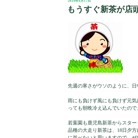
投
2019年4月17日
稿
もうすぐ新茶が店
日:
先週の寒さがウソのように、日中
雨にも負けず風にも負けず元気
っても朝晩冷え込んでいたので、新
若葉園も鹿児島新茶からスター
品種の大走り新茶は、18日夕方
に並べたいと思いますので、ぜ