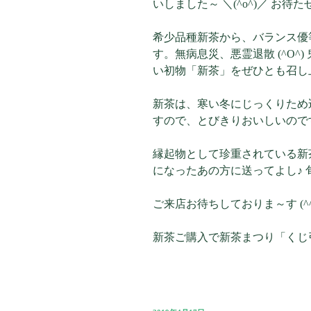
いしました～ ＼(^o^)／ お待
希少品種新茶から、バランス優
す。無病息災、悪霊退散 (^O^
い初物「新茶」をぜひとも召し
新茶は、寒い冬にじっくりため
すので、とびきりおいしいので
縁起物として珍重されている新
になったあの方に送ってよし♪
ご来店お待ちしておりま～す (^^
新茶ご購入で新茶まつり「くじ