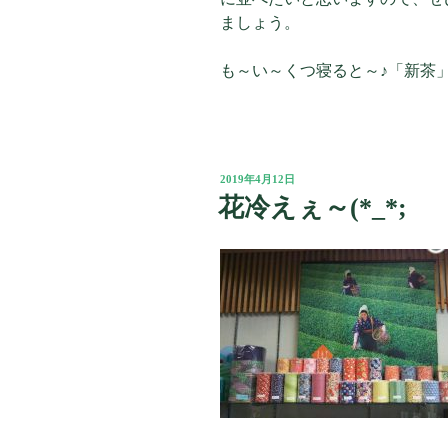
ましょう。
も～い～くつ寝ると～♪「新茶
投
2019年4月12日
稿
花冷えぇ～(*_*;
日: