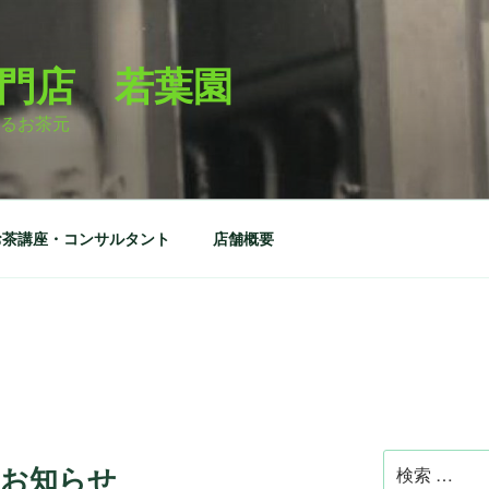
門店 若葉園
るお茶元
お茶講座・コンサルタント
店舗概要
検
のお知らせ
索: