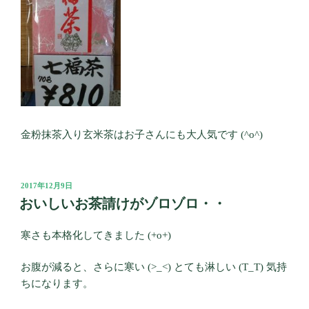
金粉抹茶入り玄米茶はお子さんにも大人気です (^o^)
投
2017年12月9日
稿
おいしいお茶請けがゾロゾロ・・
日:
寒さも本格化してきました (+o+)
お腹が減ると、さらに寒い (>_<) とても淋しい (T_T) 気持
ちになります。