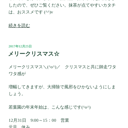
したので、ぜひご覧ください。抹茶が点てやすいカタチ
は、おススメです (^^)v
“ゆ
続きを読む
く
年
く
投
2017年12月25日
稿
る
メリークリスマス☆
日:
年・・・”
の
メリークリスマス＼(^o^)／ クリスマスと共に師走ワタ
ワタ感が
増幅してきますが、大掃除で風邪をひかないようにしま
しょう。
若葉園の年末年始は、こんな感じです(^o^)
12月31日 9:00～15：00 営業
元旦 休み