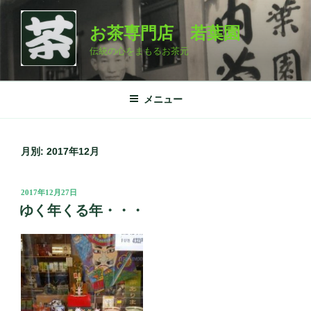
コ
ン
お茶専門店 若葉園
テ
伝統の心をまもるお茶元
ン
ツ
へ
メニュー
ス
キ
ッ
月別: 2017年12月
プ
投
2017年12月27日
稿
ゆく年くる年・・・
日: