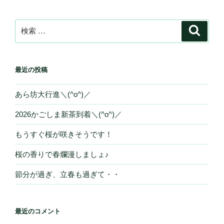
検
検
索
索:
最近の投稿
あら坊大行進＼(^o^)／
2026かごしま新茶到着＼(^o^)／
もうすぐ桜が咲きそうです！
桜の香りで春爛漫しましょ♪
節分が過ぎ、立春も過ぎて・・
最近のコメント