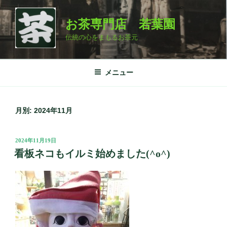
コ
ン
お茶専門店 若葉園
テ
伝統の心をまもるお茶元
ン
ツ
へ
メニュー
ス
キ
ッ
月別: 2024年11月
プ
投
2024年11月19日
稿
看板ネコもイルミ始めました(^o^)
日: