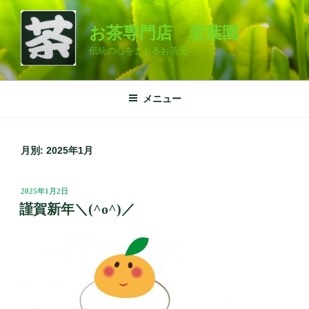
コ
ン
お茶専門店 若葉園
テ
伝統の心をまもるお茶元
ン
ツ
へ
メニュー
ス
キ
ッ
月別: 2025年1月
プ
投
2025年1月2日
稿
謹賀新年＼(^o^)／
日: