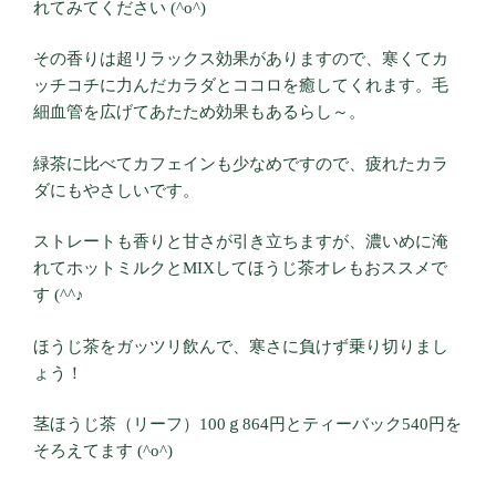
れてみてください (^o^)
その香りは超リラックス効果がありますので、寒くてカ
ッチコチに力んだカラダとココロを癒してくれます。毛
細血管を広げてあたため効果もあるらし～。
緑茶に比べてカフェインも少なめですので、疲れたカラ
ダにもやさしいです。
ストレートも香りと甘さが引き立ちますが、濃いめに淹
れてホットミルクとMIXしてほうじ茶オレもおススメで
す (^^♪
ほうじ茶をガッツリ飲んで、寒さに負けず乗り切りまし
ょう！
茎ほうじ茶（リーフ）100ｇ864円とティーバック540円を
そろえてます (^o^)