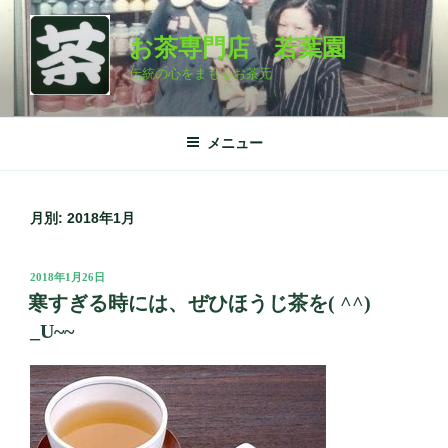
コ
ン
お茶専門店 若葉園
テ
伝統の心をまもるお茶元
ン
ツ
へ
メニュー
ス
キ
ッ
月別: 2018年1月
プ
投
2018年1月26日
稿
寒すぎる時には、ぜひほうじ茶を( ^^)
日:
_U~~