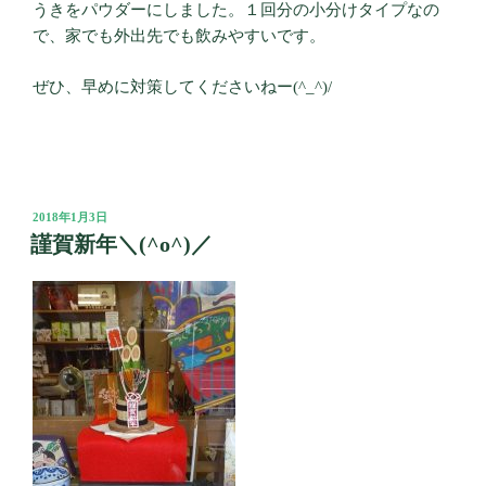
うきをパウダーにしました。１回分の小分けタイプなの
で、家でも外出先でも飲みやすいです。
ぜひ、早めに対策してくださいねー(^_^)/
投
2018年1月3日
稿
謹賀新年＼(^o^)／
日: