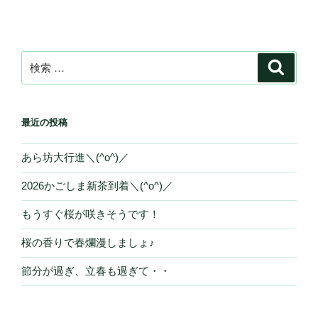
検
検
索
索:
最近の投稿
あら坊大行進＼(^o^)／
2026かごしま新茶到着＼(^o^)／
もうすぐ桜が咲きそうです！
桜の香りで春爛漫しましょ♪
節分が過ぎ、立春も過ぎて・・