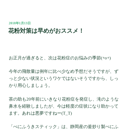
投
2018年1月13日
稿
花粉対策は早めがおススメ！
日:
お正月が過ぎると、次は花粉症のお悩みの季節(+o+)
今年の飛散量は例年に比べ少なめ予想だそうですが、ず
っと少ない状況というワケではないそうですから、しっ
かり用心しましょう。
茶の助も20年前にいきなり花粉症を発症し、滝のような
鼻水を経験しましたが、今は軽度の症状になり助かって
ます。あれは悪夢ですねー(T_T)
「べにふうきスティック」は、静岡産の釜炒り製べにふ