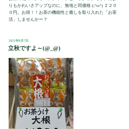
りもかわいさアップなのに、無地と同価格 (;^ω^) ２２０
０円。お得！！お茶の機能性と癒しを取り入れた「お茶
活」しませんかー？
投
2021年8月7日
稿
立秋ですよ～(@_@)
日: