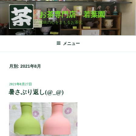
コ
ン
お茶専門店 若葉園
テ
伝統の心をまもるお茶元
ン
ツ
へ
メニュー
ス
キ
ッ
月別: 2021年8月
プ
投
2021年8月27日
稿
暑さぶり返し(@_@)
日: