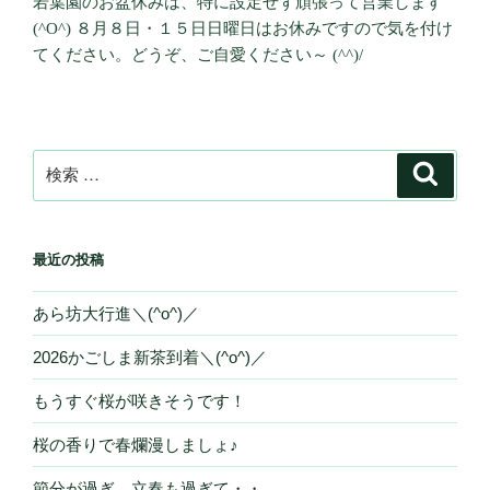
若葉園のお盆休みは、特に設定せず頑張って営業します
(^O^) ８月８日・１５日日曜日はお休みですので気を付け
てください。どうぞ、ご自愛ください～ (^^)/
検
検
索
索:
最近の投稿
あら坊大行進＼(^o^)／
2026かごしま新茶到着＼(^o^)／
もうすぐ桜が咲きそうです！
桜の香りで春爛漫しましょ♪
節分が過ぎ、立春も過ぎて・・