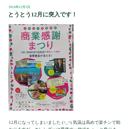
投
2024年12月1日
稿
とうとう12月に突入です！
日:
12月になってしまいました (>_<) 気温は高めで楽チンで助