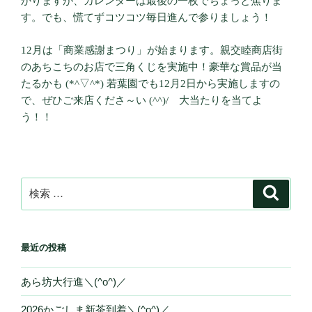
かりますが、カレンダーは最後の一枚でちょっと焦りま
す。でも、慌てずコツコツ毎日進んで参りましょう！
12月は「商業感謝まつり」が始まります。親交睦商店街
のあちこちのお店で三角くじを実施中！豪華な賞品が当
たるかも (*^▽^*) 若葉園でも12月2日から実施しますの
で、ぜひご来店くださ～い (^^)/ 大当たりを当てよ
う！！
検
検
索
索:
最近の投稿
あら坊大行進＼(^o^)／
2026かごしま新茶到着＼(^o^)／