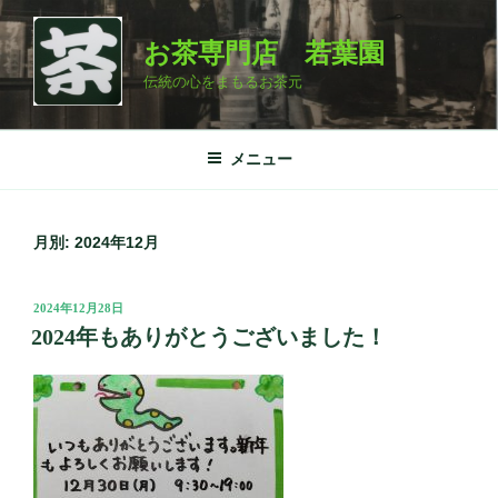
コ
ン
お茶専門店 若葉園
テ
伝統の心をまもるお茶元
ン
ツ
へ
メニュー
ス
キ
ッ
月別: 2024年12月
プ
投
2024年12月28日
稿
2024年もありがとうございました！
日: