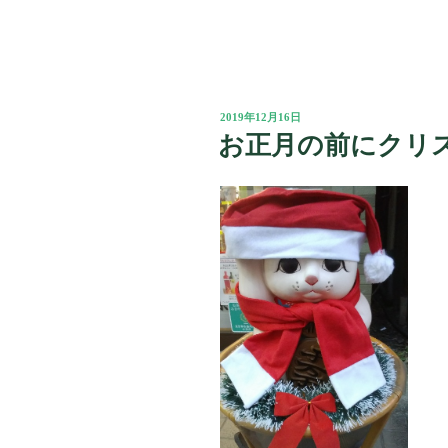
投
2019年12月16日
稿
お正月の前にクリスマ
日: