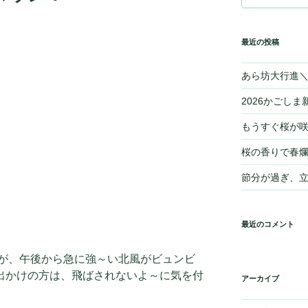
最近の投稿
あら坊大行進＼(
2026かごしま新
もうすぐ桜が
桜の香りで春爛
節分が過ぎ、
最近のコメント
が、午後から急に強～い北風がビュンビ
 お出かけの方は、飛ばされないよ～に気を付
アーカイブ