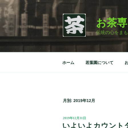
コ
ン
テ
お茶専
ン
ツ
伝統の心をまも
へ
ス
キ
ッ
ホーム
若葉園について
プ
月別: 2019年12月
投
2019年12月31日
稿
いよいよカウント
日: