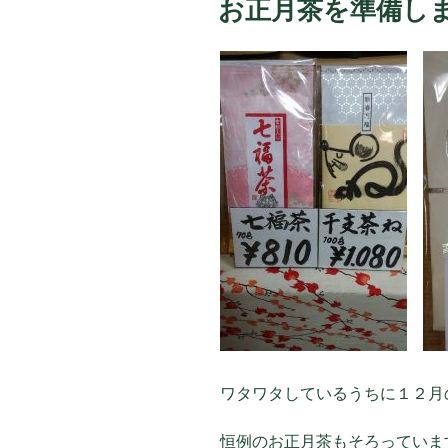
お正月茶を準備し
日:
ワタワタしているうちに１２月の半
恒例のお正月茶もそろっていま