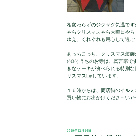
相変わらずのジグザグ気温です
やらクリスマスやら大晦日やら
ゆえ、くれぐれも用心して過ご
あっちこっち、クリスマス装飾
(^O^) うちのお寺は、真言宗で
きなケーキが食べられる特別な
リスマスingしています。
１６時からは、商店街のイルミ
買い物にお出かけくださ～い (^
投
2019年12月14日
稿