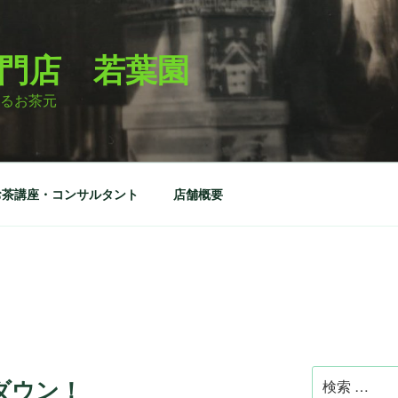
門店 若葉園
るお茶元
お茶講座・コンサルタント
店舗概要
検
ダウン！
索: