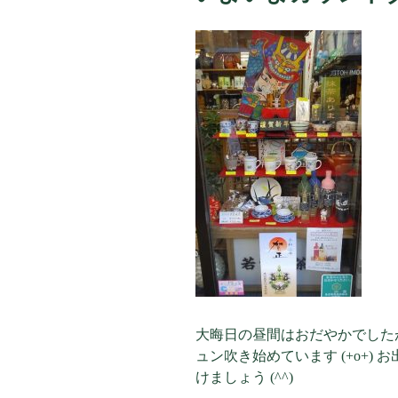
大晦日の昼間はおだやかでした
ュン吹き始めています (+o+)
けましょう (^^)