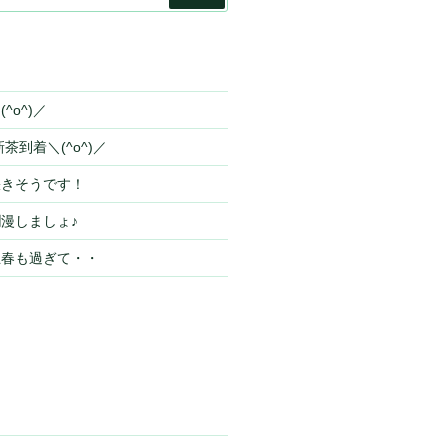
索
^o^)／
茶到着＼(^o^)／
咲きそうです！
漫しましょ♪
立春も過ぎて・・