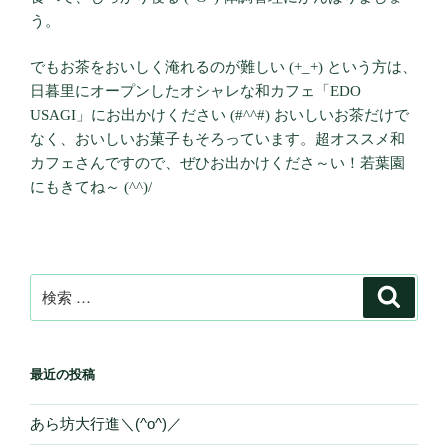
う。
でもお茶をおいしく淹れるのが難しい (+_+) という方は、
日暮里にオープンしたオシャレな和カフェ「EDO
USAGI」にお出かけください (#^^#) おいしいお茶だけで
なく、おいしいお菓子もそろっています。超オススメ和
カフェさんですので、ぜひお出かけくださ～い！若葉園
にもきてね～ (^^)/
検
検
索
索:
最近の投稿
あら坊大行進＼(^o^)／