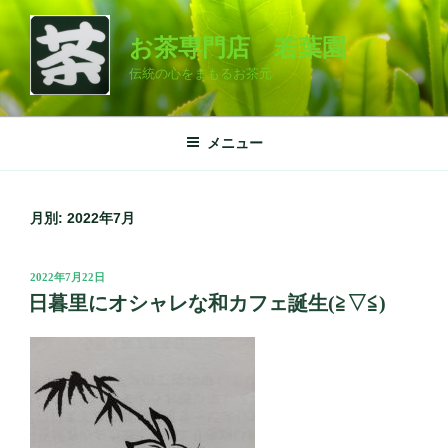
コ
ン
お茶専門店 若葉園
テ
伝統の心をまもるお茶元
ン
ツ
へ
メニュー
ス
キ
ッ
月別: 2022年7月
プ
投
2022年7月22日
稿
日暮里にオシャレな和カフェ誕生(≧▽≦)
日: