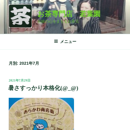
コ
ン
お茶専門店 若葉園
テ
伝統の心をまもるお茶元
ン
ツ
へ
メニュー
ス
キ
ッ
月別: 2021年7月
プ
投
2021年7月29日
稿
暑さすっかり本格化(@_@)
日: