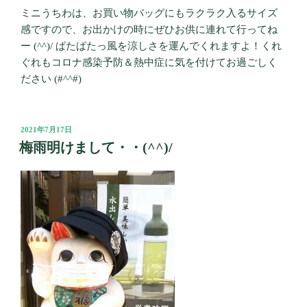
ミニうちわは、お買い物バッグにもラクラク入るサイズ
感ですので、お出かけの時にぜひお供に連れて行ってね
ー (^^)/ ぱたぱたっ風を涼しさを運んでくれますよ！くれ
ぐれもコロナ感染予防＆熱中症に気を付けてお過ごしく
ださい (#^^#)
投
2021年7月17日
稿
梅雨明けまして・・(^^)/
日: