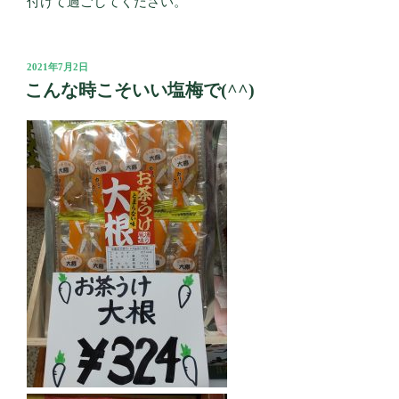
付けて過ごしてください。
投
2021年7月2日
稿
こんな時こそいい塩梅で(^^)
日: