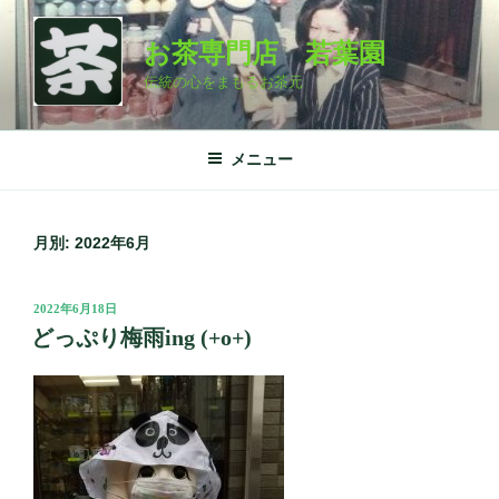
コ
ン
お茶専門店 若葉園
テ
伝統の心をまもるお茶元
ン
ツ
へ
メニュー
ス
キ
ッ
月別: 2022年6月
プ
投
2022年6月18日
稿
どっぷり梅雨ing (+o+)
日: