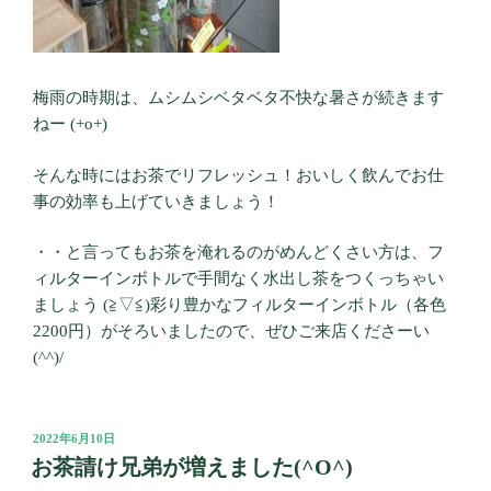
梅雨の時期は、ムシムシベタベタ不快な暑さが続きます
ねー (+o+)
そんな時にはお茶でリフレッシュ！おいしく飲んでお仕
事の効率も上げていきましょう！
・・と言ってもお茶を淹れるのがめんどくさい方は、フ
ィルターインボトルで手間なく水出し茶をつくっちゃい
ましょう (≧▽≦)彩り豊かなフィルターインボトル（各色
2200円）がそろいましたので、ぜひご来店くださーい
(^^)/
投
2022年6月10日
稿
お茶請け兄弟が増えました(^O^)
日: