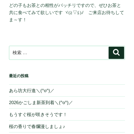
どの子もお茶との相性がバッチリですので、ぜひお茶と
共に食べてみて欲しいです ヾ(≧▽≦)ﾉ ご来店お待ちして
ま～す！
検
検
索
索:
最近の投稿
あら坊大行進＼(^o^)／
2026かごしま新茶到着＼(^o^)／
もうすぐ桜が咲きそうです！
桜の香りで春爛漫しましょ♪