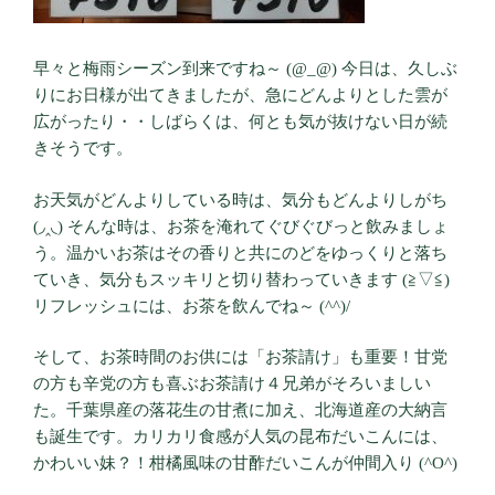
早々と梅雨シーズン到来ですね～ (@_@) 今日は、久しぶ
りにお日様が出てきましたが、急にどんよりとした雲が
広がったり・・しばらくは、何とも気が抜けない日が続
きそうです。
お天気がどんよりしている時は、気分もどんよりしがち
(◞‸◟) そんな時は、お茶を淹れてぐびぐびっと飲みましょ
う。温かいお茶はその香りと共にのどをゆっくりと落ち
ていき、気分もスッキリと切り替わっていきます (≧▽≦)
リフレッシュには、お茶を飲んでね～ (^^)/
そして、お茶時間のお供には「お茶請け」も重要！甘党
の方も辛党の方も喜ぶお茶請け４兄弟がそろいましい
た。千葉県産の落花生の甘煮に加え、北海道産の大納言
も誕生です。カリカリ食感が人気の昆布だいこんには、
かわいい妹？！柑橘風味の甘酢だいこんが仲間入り (^O^)