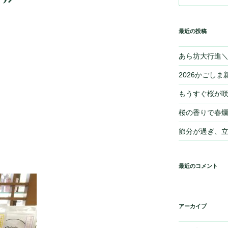
最近の投稿
あら坊大行進＼(
2026かごしま新
もうすぐ桜が
桜の香りで春爛
節分が過ぎ、
最近のコメント
アーカイブ