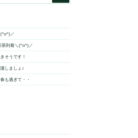
索
^o^)／
茶到着＼(^o^)／
咲きそうです！
漫しましょ♪
立春も過ぎて・・