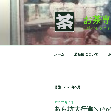
コ
ン
テ
お茶専
ン
ツ
伝統の心をまも
へ
ス
キ
ッ
ホーム
若葉園について
プ
月別: 2026年5月
投
2026年5月18日
稿
あら坊大行進＼(^o^
日: