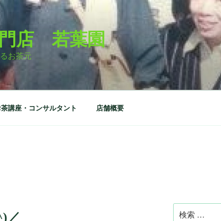
門店 若葉園
るお茶元
お茶講座・コンサルタント
店舗概要
検
)／
索: