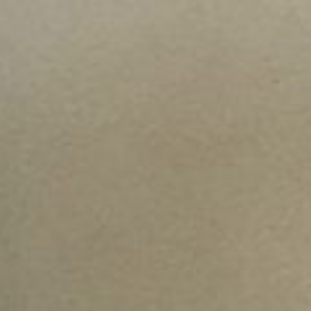
コ
ン
テ
ン
ツ
へ
ス
キ
ッ
プ