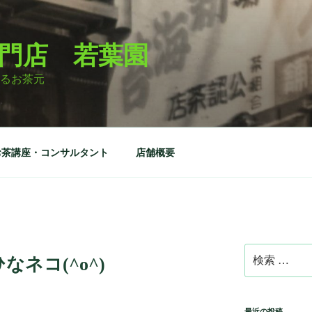
門店 若葉園
るお茶元
お茶講座・コンサルタント
店舗概要
検
ネコ(^o^)
索:
最近の投稿