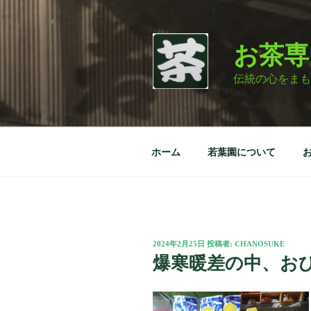
コ
ン
テ
お茶専
ン
ツ
伝統の心をまも
へ
ス
キ
ッ
ホーム
若葉園について
プ
投
2024年2月25日
投稿者:
CHANOSUKE
稿
爆寒暖差の中、おひな
日: