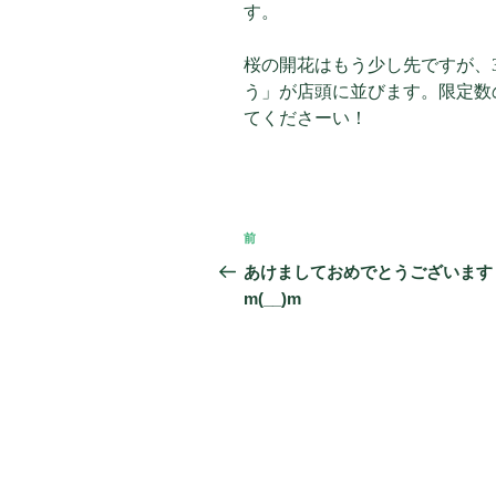
す。
桜の開花はもう少し先ですが、
う」が店頭に並びます。限定数
てくださーい！
投
前
過
稿
去
あけましておめでとうございます
の
m(__)m
ナ
投
ビ
稿
ゲ
ー
シ