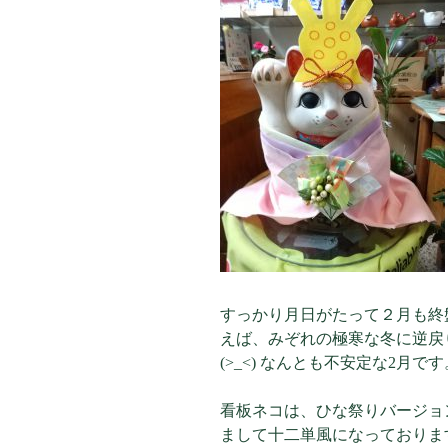
すっかり月日がたって２月も終盤 
えば、みぞれの極寒な冬に逆戻りだ
(>_<) なんとも不安定な2月です
看板ネコは、ひな祭りバージョ
まして十二単風になっております 