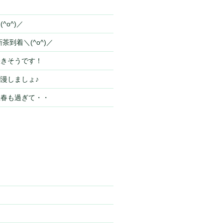
^o^)／
茶到着＼(^o^)／
咲きそうです！
漫しましょ♪
立春も過ぎて・・