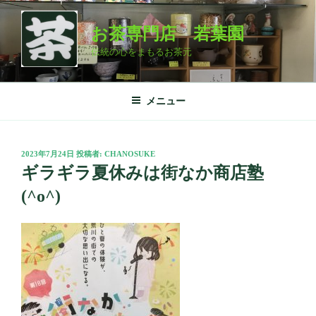
コ
ン
お茶専門店 若葉園
テ
伝統の心をまもるお茶元
ン
ツ
へ
メニュー
ス
キ
ッ
投
2023年7月24日
投稿者:
CHANOSUKE
プ
稿
ギラギラ夏休みは街なか商店塾
日:
(^o^)