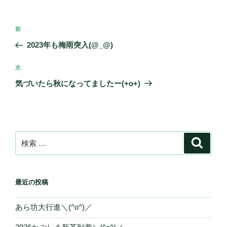
投
過
前
稿
去
2023年も梅雨突入(@_@)
ナ
の
ビ
投
次
次
稿
ゲ
の
気づいたら秋になってましたー(+o+)
投
ー
稿
シ
ョ
ン
検
検
索
索:
最近の投稿
あら坊大行進＼(^o^)／