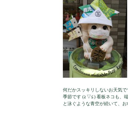
何だかスッキリしないお天気で
季節です (≧▽≦) 看板ネコ
と泳ぐような青空が続いて、お