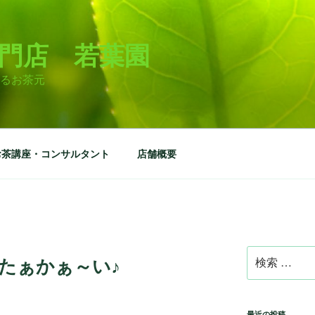
門店 若葉園
るお茶元
お茶講座・コンサルタント
店舗概要
検
たぁかぁ～い♪
索:
最近の投稿