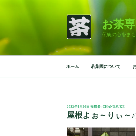
コ
ン
テ
お茶専
ン
ツ
伝統の心をまも
へ
ス
キ
ッ
ホーム
若葉園について
プ
投
2022年4月20日
投稿者:
CHANOSUKE
稿
屋根よぉ～りぃ～♪
日: