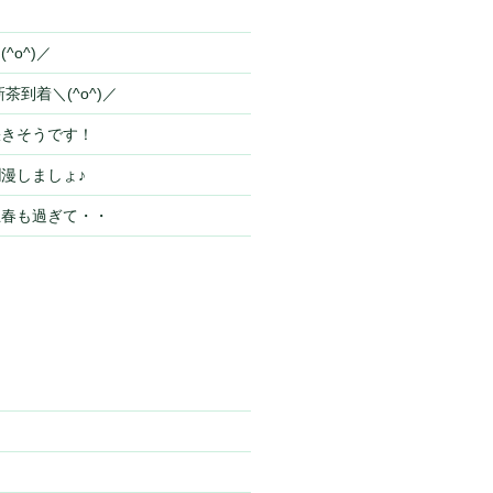
^o^)／
茶到着＼(^o^)／
咲きそうです！
漫しましょ♪
立春も過ぎて・・