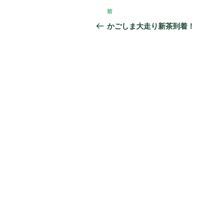
投
前
過
稿
去
かごしま大走り新茶到着！
の
ナ
投
ビ
稿
ゲ
ー
シ
ョ
ン