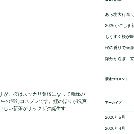
あら坊大行進＼(
2026かごしま新
もうすぐ桜が
桜の香りで春爛
節分が過ぎ、
最近のコメント
すが、桜はスッカリ葉桜になって新緑の
も、端午の節句コスプレです。鯉のぼりが颯爽
アーカイブ
いしい新茶がザックザク誕生す
2026年5月
2026年4月