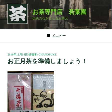
コ
ン
お茶専門店 若葉園
テ
伝統の心をまもるお茶元
ン
ツ
へ
メニュー
ス
キ
ッ
投
2019年12月14日
投稿者:
CHANOSUKE
プ
稿
お正月茶を準備しましょう！
日: