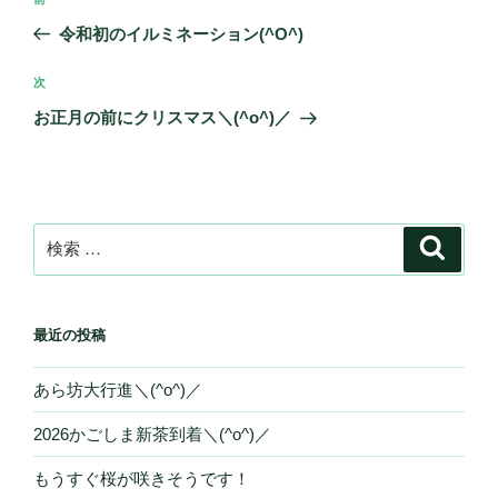
過
稿
去
令和初のイルミネーション(^O^)
ナ
の
ビ
投
次
次
稿
ゲ
の
お正月の前にクリスマス＼(^o^)／
投
ー
稿
シ
ョ
ン
検
検
索
索:
最近の投稿
あら坊大行進＼(^o^)／
2026かごしま新茶到着＼(^o^)／
もうすぐ桜が咲きそうです！